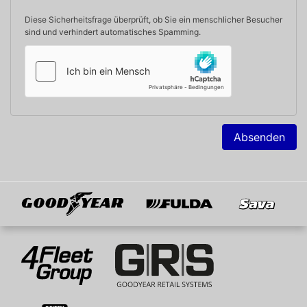
Diese Sicherheitsfrage überprüft, ob Sie ein menschlicher Besucher
sind und verhindert automatisches Spamming.
Absenden
Goodyear
Fulda
Sava
Mitglied von
4Fleet Group
GRS
RFH
BRV